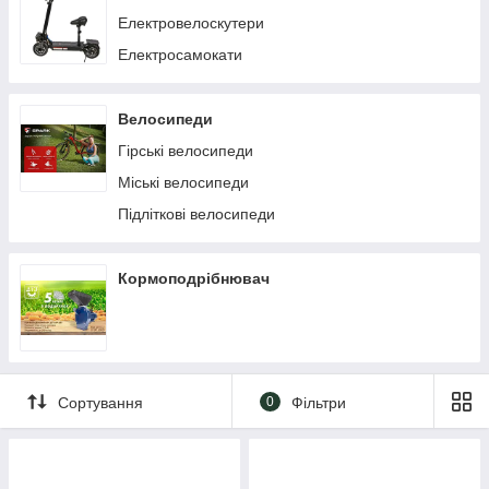
Мотоцикли Tour Enduro
Електровелоскутери
Мотоцикли Sport
Електросамокати
Мотоцикли Scrambler
Мотоцикли Пітбайки
Велосипеди
Гірські велосипеди
Міські велосипеди
Підліткові велосипеди
Кормоподрібнювач
Сортування
0
Фільтри