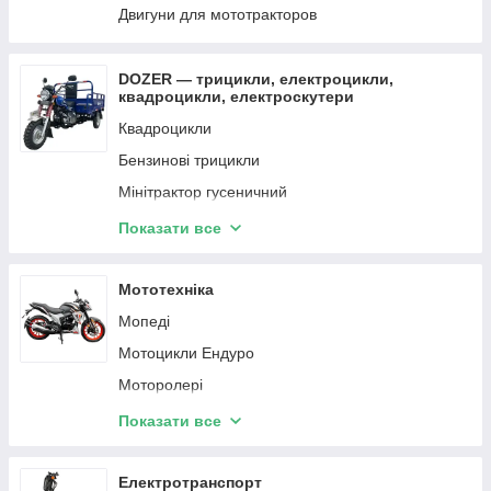
Двигуни для мототракторов
DOZER — трицикли, електроцикли,
квадроцикли, електроскутери
Квадроцикли
Бензинові трицикли
Мінітрактор гусеничний
Електроквадроцикли
Показати все
Електротрицикли вантажні
Електротрицикли пасажирські
Мототехніка
Електроскутери
Мопеді
Мотоцикли Ендуро
Моторолері
Мотоцикли Кросс
Показати все
Мотоцикли дорожні
Квадроцикли
Електротранспорт