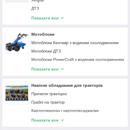
Xingtai
ДТЗ
Dongfeng
Показати все
Shifeng
HORST
Мотоблоки
Мотоблоки Кентавр з водяним охолодженням
Мотоблоки ДТЗ
Мотоблоки PowerCraft з водяним охолодженням
Дизельні мотоблоки Кентавр
Показати все
Бензинові мотоблоки Кентавр
Мотоблоки Powercraft з воздушним
Навісне обладнання для тракторів
охолодженням
Причепи тракторні
Граблі на трактор
Картоплекопач і картоплесаджалки
Культиватори для тракторів
Показати все
Плуги навісні