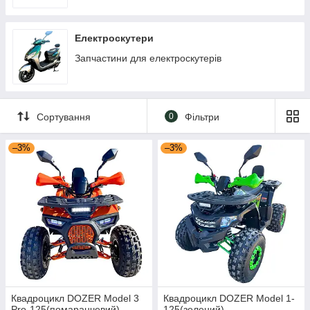
Електроскутери
Запчастини для електроскутерів
Сортування
0
Фільтри
–3%
–3%
Квадроцикл DOZER Model 3
Квадроцикл DOZER Model 1-
Pro-125(помаранчевий)
125(зелений)