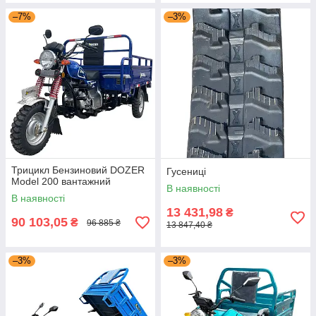
–7%
–3%
Трицикл Бензиновий DOZER
Гусениці
Model 200 вантажний
В наявності
В наявності
13 431,98
₴
90 103,05
₴
96 885 ₴
13 847,40 ₴
–3%
–3%