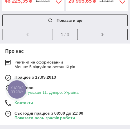
46 225,35
20 995,65
₴
₴
47 655 ₴
21 645 ₴
Показати ще
1
/ 3
Про нас
Рейтинг не сформований
Менше 5 відгуків за останній рік
Працює з 17.09.2013
м. Дніпро
КНОПКА
ЗВ'ЯЗКУ
ул. Батумская 11, Дніпро, Україна
Контакти
Сьогодні працює з 08:00 до 21:00
Показати весь графік роботи