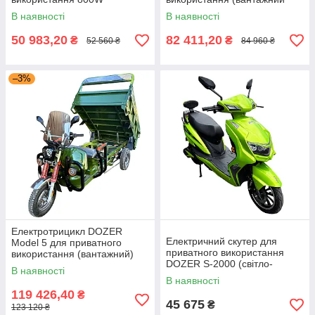
(вантажний)
1500W)
В наявності
В наявності
50 983,20
82 411,20
₴
₴
52 560 ₴
84 960 ₴
–3%
Електротрицикл DOZER
Електричний скутер для
Model 5 для приватного
приватного використання
використання (вантажний)
DOZER S-2000 (світло-
В наявності
зелений)+
В наявності
119 426,40
₴
45 675
₴
123 120 ₴