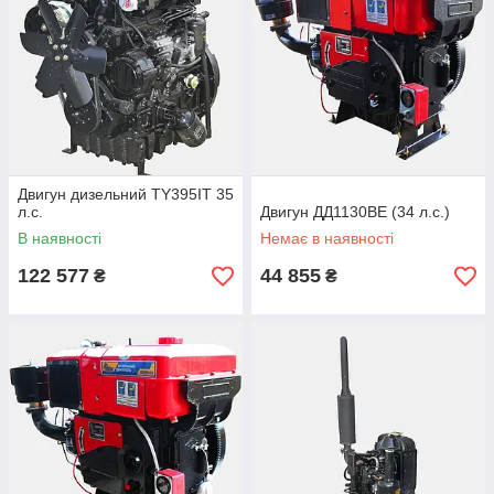
Двигун дизельний TY395IT 35
л.с.
Двигун ДД1130ВЕ (34 л.с.)
В наявності
Немає в наявності
122 577
44 855
₴
₴