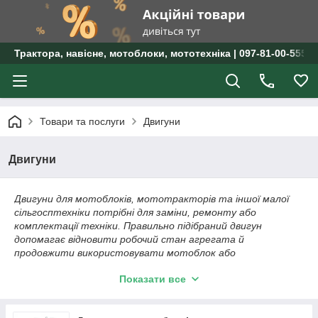
Трактора, навісне, мотоблоки, мототехніка | 097-81-00-555 
Товари та послуги
Двигуни
Двигуни
Двигуни для мотоблоків, мототракторів та іншої малої
сільгосптехніки потрібні для заміни, ремонту або
комплектації техніки. Правильно підібраний двигун
допомагає відновити робочий стан агрегата й
продовжити використовувати мотоблок або
мототрактор зі звичним навісним обладнанням.
Показати все
В Agro7 можна підібрати двигун для господарських і
сільськогосподарських завдань: обробки грунту,
перевезення вантажів, роботи з фрезою, плугом,