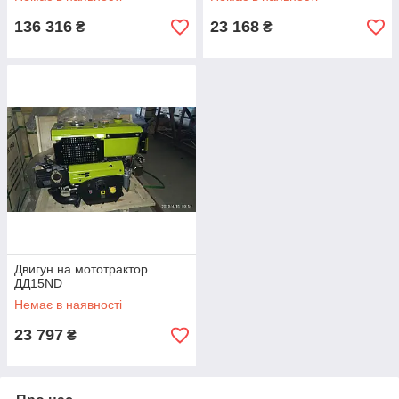
136 316
23 168
₴
₴
Двигун на мототрактор
ДД15ND
Немає в наявності
23 797
₴