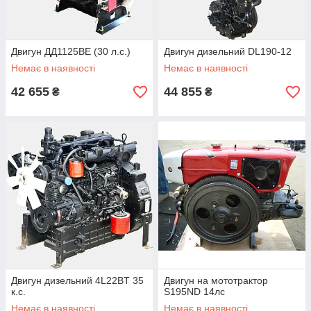
Двигун ДД1125ВЕ (30 л.с.)
Двигун дизельний DL190-12
Немає в наявності
Немає в наявності
42 655
44 855
₴
₴
Двигун дизельний 4L22BT 35
Двигун на мототрактор
к.с.
S195ND 14лс
Немає в наявності
Немає в наявності